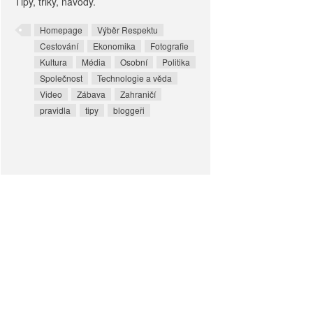
Tipy, triky, návody.
Homepage
Výběr Respektu
Cestování
Ekonomika
Fotografie
Kultura
Média
Osobní
Politika
Společnost
Technologie a věda
Video
Zábava
Zahraničí
pravidla
tipy
bloggeři