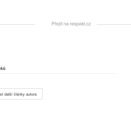
Respekt
Přejít na respekt.cz
Vyhledávání
nků
st další články autora