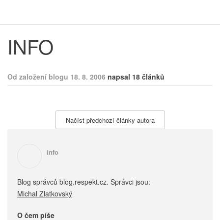
Respekt
Vy
INFO
Od založení blogu 18. 8. 2006
napsal 18 článků
Načíst předchozí články autora
info
Blog správců blog.respekt.cz. Správci jsou:
Michal Zlatkovský
O čem píše