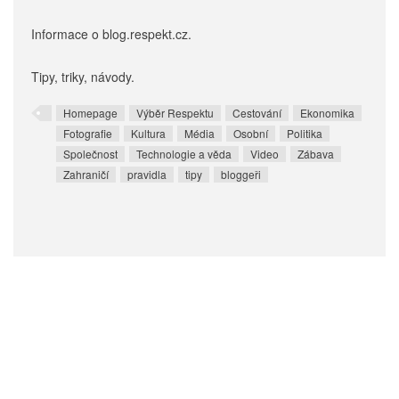
Informace o blog.respekt.cz.
Tipy, triky, návody.
Homepage
Výběr Respektu
Cestování
Ekonomika
Fotografie
Kultura
Média
Osobní
Politika
Společnost
Technologie a věda
Video
Zábava
Zahraničí
pravidla
tipy
bloggeři